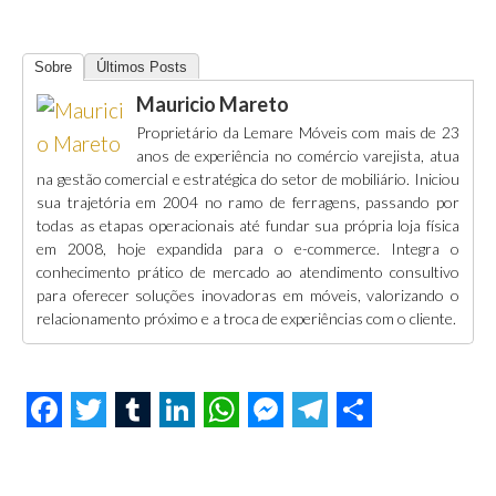
Sobre
Últimos Posts
Mauricio Mareto
Proprietário da Lemare Móveis com mais de 23
anos de experiência no comércio varejista, atua
na gestão comercial e estratégica do setor de mobiliário. Iniciou
sua trajetória em 2004 no ramo de ferragens, passando por
todas as etapas operacionais até fundar sua própria loja física
em 2008, hoje expandida para o e-commerce. Integra o
conhecimento prático de mercado ao atendimento consultivo
para oferecer soluções inovadoras em móveis, valorizando o
relacionamento próximo e a troca de experiências com o cliente.
F
T
T
L
W
M
T
S
a
w
u
i
h
e
e
h