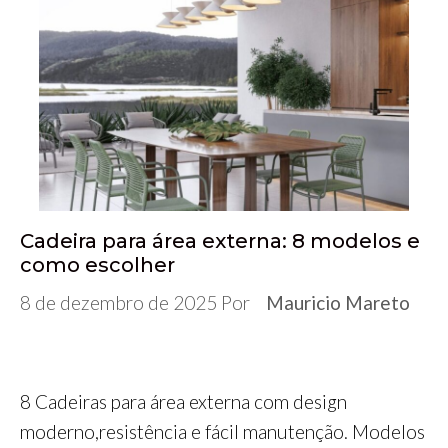
e
t
b
k
t
s
e
r
b
t
l
e
s
e
g
e
o
e
r
d
A
n
r
o
r
I
p
g
a
k
n
p
e
m
r
Cadeira para área externa: 8 modelos e
como escolher
8 de dezembro de 2025
Por
Mauricio Mareto
8 Cadeiras para área externa com design
moderno,resistência e fácil manutenção. Modelos