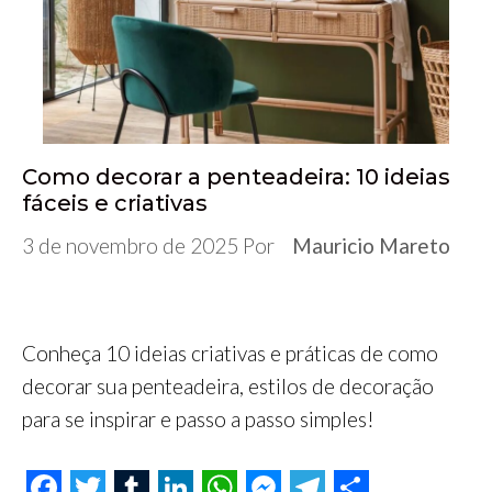
o
r
I
p
g
a
k
n
p
e
m
r
Como decorar a penteadeira: 10 ideias
fáceis e criativas
3 de novembro de 2025
Por
Mauricio Mareto
Conheça 10 ideias criativas e práticas de como
decorar sua penteadeira, estilos de decoração
para se inspirar e passo a passo simples!