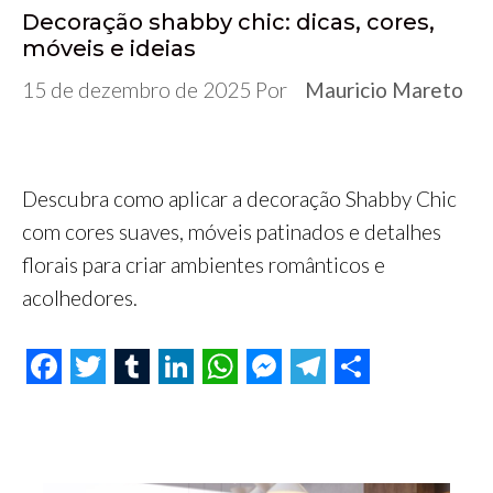
Decoração shabby chic: dicas, cores,
móveis e ideias
15 de dezembro de 2025
Por
Mauricio Mareto
Descubra como aplicar a decoração Shabby Chic
com cores suaves, móveis patinados e detalhes
florais para criar ambientes românticos e
acolhedores.
F
T
T
L
W
M
T
S
a
w
u
i
h
e
e
h
c
i
m
n
a
s
l
a