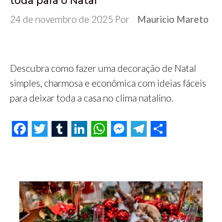
toda para o Natal
24 de novembro de 2025
Por
Mauricio Mareto
Descubra como fazer uma decoração de Natal
simples, charmosa e econômica com ideias fáceis
para deixar toda a casa no clima natalino.
F
T
T
L
W
M
T
S
a
w
u
i
h
e
e
h
c
i
m
n
a
s
l
a
e
t
b
k
t
s
e
r
b
t
l
e
s
e
g
e