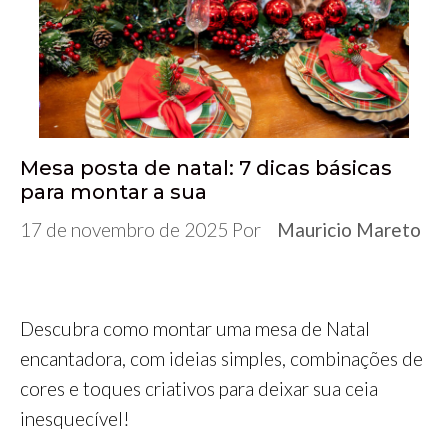
o
e
r
d
A
n
r
o
r
I
p
g
a
k
n
p
e
m
r
Mesa posta de natal: 7 dicas básicas
para montar a sua
17 de novembro de 2025
Por
Mauricio Mareto
Descubra como montar uma mesa de Natal
encantadora, com ideias simples, combinações de
cores e toques criativos para deixar sua ceia
inesquecível!