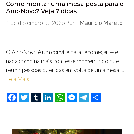
Como montar uma mesa posta para o
Ano-Novo? Veja 7 dicas
1 de dezembro de 2025
Por
Mauricio Mareto
O Ano-Novo é um convite para recomeçar — e
nada combina mais com esse momento do que
reunir pessoas queridas em volta de uma mesa …
Leia Mais
F
T
T
L
W
M
T
S
a
w
u
i
h
e
e
h
c
i
m
n
a
s
l
a