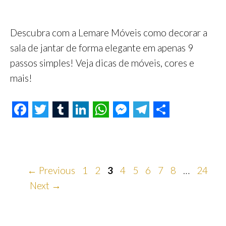
Descubra com a Lemare Móveis como decorar a
sala de jantar de forma elegante em apenas 9
passos simples! Veja dicas de móveis, cores e
mais!
F
T
T
L
W
M
T
S
a
w
u
i
h
e
e
h
c
i
m
n
a
s
l
a
e
t
b
k
Page
t
Page
Page
s
Page
Page
e
Page
r
Page
Page
Page
←
Previous
1
2
3
4
5
6
7
8
…
24
Next
→
b
t
l
e
s
e
g
e
o
e
r
d
A
n
r
o
r
I
p
g
a