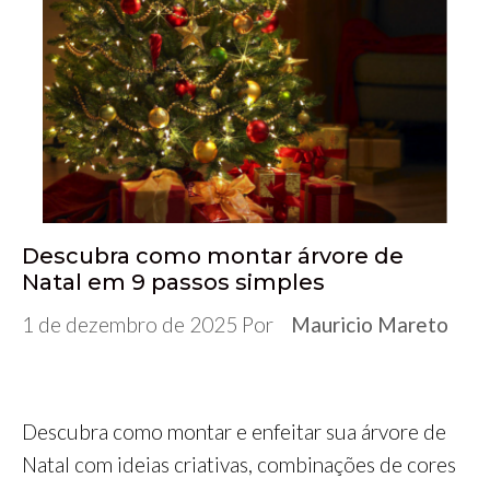
e
t
b
k
t
s
e
r
b
t
l
e
s
e
g
e
o
e
r
d
A
n
r
o
r
I
p
g
a
k
n
p
e
m
r
Descubra como montar árvore de
Natal em 9 passos simples
1 de dezembro de 2025
Por
Mauricio Mareto
Descubra como montar e enfeitar sua árvore de
Natal com ideias criativas, combinações de cores