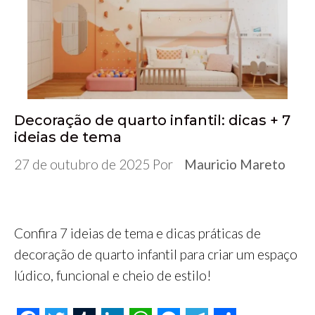
o
e
r
d
A
n
r
o
r
I
p
g
a
k
n
p
e
m
r
Decoração de quarto infantil: dicas + 7
ideias de tema
27 de outubro de 2025
Por
Mauricio Mareto
Confira 7 ideias de tema e dicas práticas de
decoração de quarto infantil para criar um espaço
lúdico, funcional e cheio de estilo!