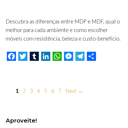
Descubra as diferenças entre MDP e MDF, qual o
melhor para cada ambiente e como escolher
móveis com resistência, beleza e custo-benefício.
F
T
T
L
W
M
T
S
a
w
u
i
h
e
e
h
c
i
m
n
a
s
l
a
e
Page
t
Page
Page
b
Page
k
Page
Page
t
Page
s
e
r
1
2
3
4
5
6
7
Next
→
b
t
l
e
s
e
g
e
o
e
r
d
A
n
r
o
r
I
p
g
a
Aproveite!