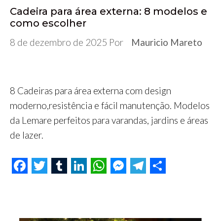
Cadeira para área externa: 8 modelos e
como escolher
8 de dezembro de 2025
Por
Mauricio Mareto
8 Cadeiras para área externa com design
moderno,resistência e fácil manutenção. Modelos
da Lemare perfeitos para varandas, jardins e áreas
de lazer.
F
T
T
L
W
M
T
S
a
w
u
i
h
e
e
h
c
i
m
n
a
s
l
a