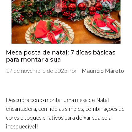
o
e
r
d
A
n
r
o
r
I
p
g
a
k
n
p
e
m
r
Mesa posta de natal: 7 dicas básicas
para montar a sua
17 de novembro de 2025
Por
Mauricio Mareto
Descubra como montar uma mesa de Natal
encantadora, com ideias simples, combinações de
cores e toques criativos para deixar sua ceia
inesquecível!