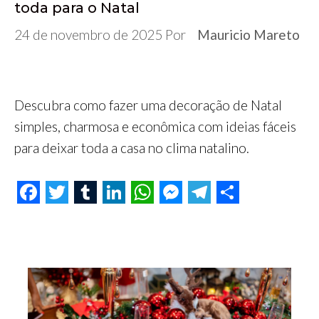
toda para o Natal
24 de novembro de 2025
Por
Mauricio Mareto
Descubra como fazer uma decoração de Natal
simples, charmosa e econômica com ideias fáceis
para deixar toda a casa no clima natalino.
F
T
T
L
W
M
T
S
a
w
u
i
h
e
e
h
c
i
m
n
a
s
l
a
e
t
b
k
t
s
e
r
b
t
l
e
s
e
g
e