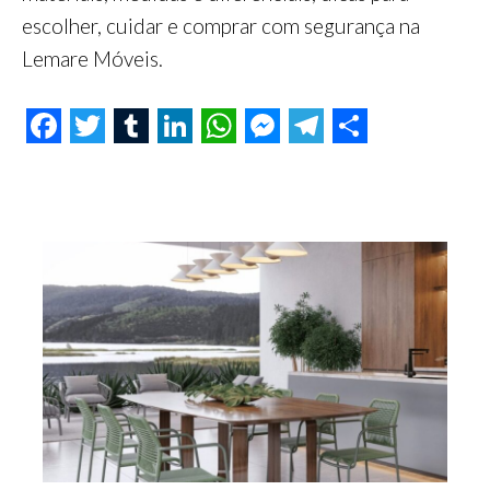
escolher, cuidar e comprar com segurança na
Lemare Móveis.
F
T
T
L
W
M
T
S
a
w
u
i
h
e
e
h
c
i
m
n
a
s
l
a
e
t
b
k
t
s
e
r
b
t
l
e
s
e
g
e
o
e
r
d
A
n
r
o
r
I
p
g
a
k
n
p
e
m
r