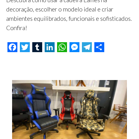
decoração, escolher o modelo ideal e criar
ambientes equilibrados, funcionais e sofisticados.
Confira!
F
T
T
L
W
M
T
S
a
w
u
i
h
e
e
h
c
i
m
n
a
s
l
a
e
t
b
k
t
s
e
r
b
t
l
e
s
e
g
e
o
e
r
d
A
n
r
o
r
I
p
g
a
k
n
p
e
m
r