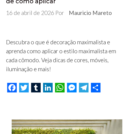
de como aplicar
16 de abril de 2026
Por
Mauricio Mareto
Descubra o que é decoração maximalista e
aprenda como aplicar o estilo maximalista em
cada cômodo. Veja dicas de cores, móveis,
iluminação e mais!
F
T
T
L
W
M
T
S
a
w
u
i
h
e
e
h
c
i
m
n
a
s
l
a
e
t
b
k
t
s
e
r