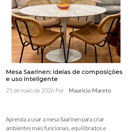
e
t
b
k
t
s
e
r
b
t
l
e
s
e
g
e
o
e
r
d
A
n
r
o
r
I
p
g
a
k
n
p
e
m
r
Mesa Saarinen: ideias de composições
e uso inteligente
25 de maio de 2026
Por
Mauricio Mareto
Aprenda a usar a mesa Saarinen para criar
ambientes mais funcionais, equilibrados e