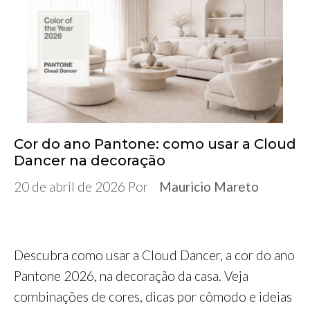
b
t
l
e
s
e
g
e
o
e
r
d
A
n
r
o
r
I
p
g
a
k
n
p
e
m
r
Cor do ano Pantone: como usar a Cloud
Dancer na decoração
20 de abril de 2026
Por
Mauricio Mareto
Descubra como usar a Cloud Dancer, a cor do ano
Pantone 2026, na decoração da casa. Veja
combinações de cores, dicas por cômodo e ideias