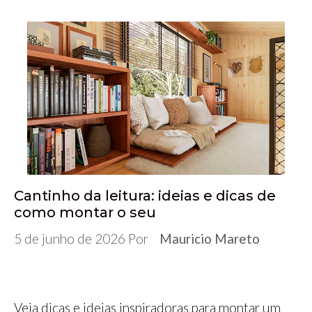
c
i
m
n
a
s
l
a
e
t
b
k
t
s
e
r
b
t
l
e
s
e
g
e
o
e
r
d
A
n
r
o
r
I
p
g
a
k
n
p
e
m
r
Cantinho da leitura: ideias e dicas de
como montar o seu
5 de junho de 2026
Por
Mauricio Mareto
Veja dicas e ideias inspiradoras para montar um