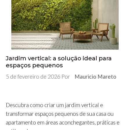
b
t
l
e
s
e
g
e
o
e
r
d
A
n
r
o
r
I
p
g
a
k
n
p
e
m
r
Jardim vertical: a solução ideal para
espaços pequenos
5 de fevereiro de 2026
Por
Mauricio Mareto
Descubra como criar um jardim vertical e
transformar espaços pequenos de sua casa ou
apartamento em áreas aconchegantes, práticas e