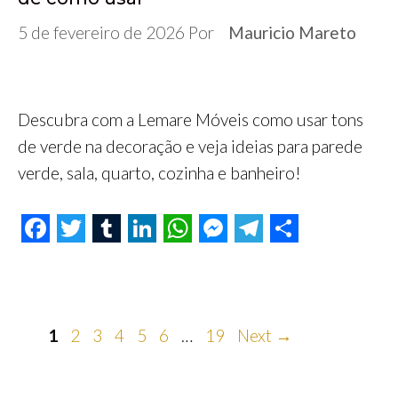
5 de fevereiro de 2026
Por
Mauricio Mareto
Descubra com a Lemare Móveis como usar tons
de verde na decoração e veja ideias para parede
verde, sala, quarto, cozinha e banheiro!
F
T
T
L
W
M
T
S
a
w
u
i
h
e
e
h
c
i
m
n
a
s
l
a
e
Page
t
Page
Page
b
Page
k
Page
Page
t
s
Page
e
r
1
2
3
4
5
6
…
19
Next
→
b
t
l
e
s
e
g
e