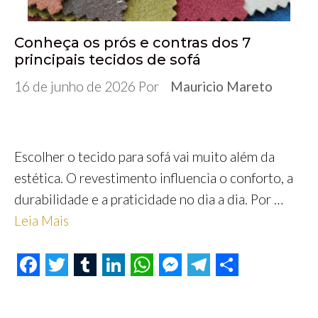
Conheça os prós e contras dos 7
principais tecidos de sofá
16 de junho de 2026
Por
Mauricio Mareto
Escolher o tecido para sofá vai muito além da
estética. O revestimento influencia o conforto, a
durabilidade e a praticidade no dia a dia. Por …
Leia Mais
F
T
T
L
W
M
T
S
a
w
u
i
h
e
e
h