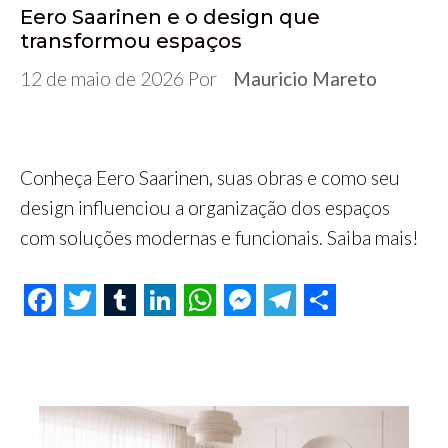
Eero Saarinen e o design que
transformou espaços
12 de maio de 2026
Por
Mauricio Mareto
Conheça Eero Saarinen, suas obras e como seu
design influenciou a organização dos espaços
com soluções modernas e funcionais. Saiba mais!
F
T
T
L
W
M
T
S
a
w
u
i
h
e
e
h
c
i
m
n
a
s
l
a
e
t
b
k
t
s
e
r