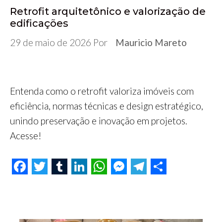
Retrofit arquitetônico e valorização de
edificações
29 de maio de 2026
Por
Mauricio Mareto
Entenda como o retrofit valoriza imóveis com
eficiência, normas técnicas e design estratégico,
unindo preservação e inovação em projetos.
Acesse!
F
T
T
L
W
M
T
S
a
w
u
i
h
e
e
h
c
i
m
n
a
s
l
a