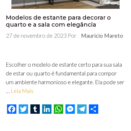
Modelos de estante para decorar o
quarto e a sala com elegância
27 de novembro de 2023
Por
Mauricio Mareto
Escolher o modelo de estante certo para sua sala
de estar ou quarto é fundamental para compor
um ambiente harmonioso e elegante. Ela pode ser
…
Leia Mais
F
T
T
L
W
M
T
S
a
w
u
i
h
e
e
h