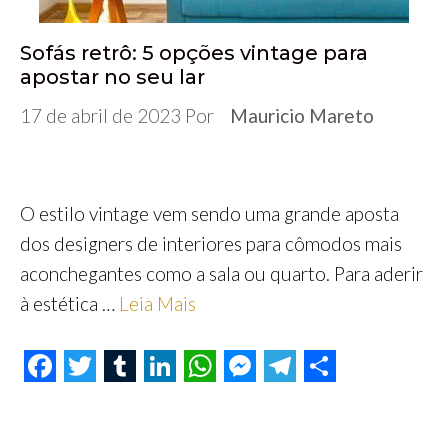
Sofás retrô: 5 opções vintage para
apostar no seu lar
17 de abril de 2023
Por
Mauricio Mareto
O estilo vintage vem sendo uma grande aposta
dos designers de interiores para cômodos mais
aconchegantes como a sala ou quarto. Para aderir
à estética …
Leia Mais
F
T
T
L
W
M
T
S
a
w
u
i
h
e
e
h