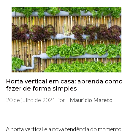
c
i
m
n
a
s
l
a
e
t
b
k
t
s
e
r
b
t
l
e
s
e
g
e
o
e
r
d
A
n
r
o
r
I
p
g
a
k
n
p
e
m
r
Horta vertical em casa: aprenda como
fazer de forma simples
20 de julho de 2021
Por
Mauricio Mareto
A horta vertical é a nova tendência do momento.