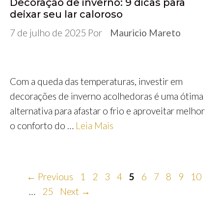
Decoração de inverno: 9 dicas para
deixar seu lar caloroso
7 de julho de 2025
Por
Mauricio Mareto
Com a queda das temperaturas, investir em
decorações de inverno acolhedoras é uma ótima
alternativa para afastar o frio e aproveitar melhor
o conforto do …
Leia Mais
Page
Page
Page
Page
Page
Page
Page
Page
Page
Page
←
Previous
1
2
3
4
5
6
7
8
9
10
Page
…
25
Next
→