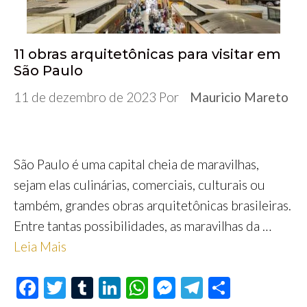
11 obras arquitetônicas para visitar em
São Paulo
11 de dezembro de 2023
Por
Mauricio Mareto
São Paulo é uma capital cheia de maravilhas,
sejam elas culinárias, comerciais, culturais ou
também, grandes obras arquitetônicas brasileiras.
Entre tantas possibilidades, as maravilhas da …
Leia Mais
F
T
T
Li
W
M
Te
S