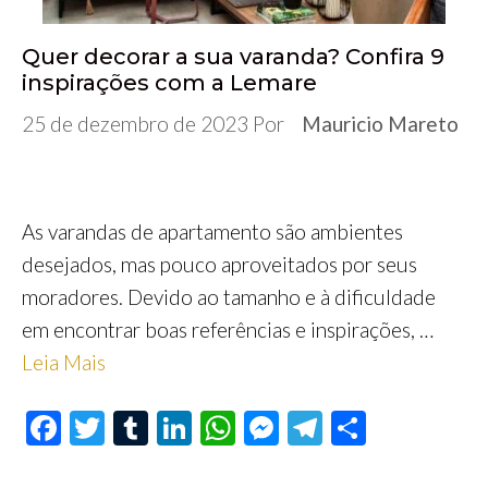
Quer decorar a sua varanda? Confira 9
inspirações com a Lemare
25 de dezembro de 2023
Por
Mauricio Mareto
As varandas de apartamento são ambientes
desejados, mas pouco aproveitados por seus
moradores. Devido ao tamanho e à dificuldade
em encontrar boas referências e inspirações, …
Leia Mais
F
T
T
Li
W
M
Te
S
ac
wi
u
n
h
es
le
h