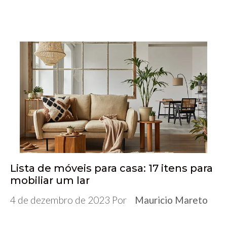
ac
wi
u
n
h
es
le
h
e
tt
m
ke
at
se
gr
ar
b
er
bl
dI
s
n
a
e
o
r
n
A
ge
m
o
p
r
k
p
Lista de móveis para casa: 17 itens para
mobiliar um lar
4 de dezembro de 2023
Por
Mauricio Mareto