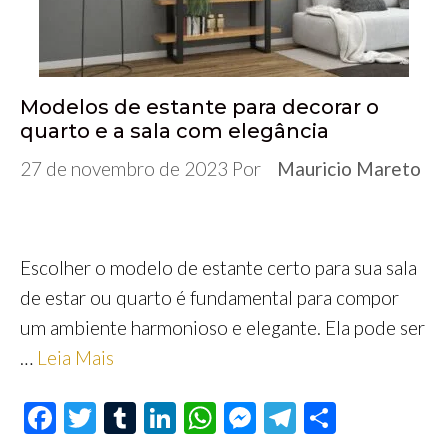
Modelos de estante para decorar o
quarto e a sala com elegância
27 de novembro de 2023
Por
Mauricio Mareto
Escolher o modelo de estante certo para sua sala
de estar ou quarto é fundamental para compor
um ambiente harmonioso e elegante. Ela pode ser
…
Leia Mais
F
T
T
Li
W
M
Te
S