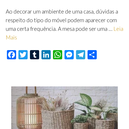
Ao decorar um ambiente de uma casa, dúvidas a
respeito do tipo do móvel podem aparecer com
uma certa frequência. A mesa pode ser uma …
Leia
Mais
F
T
T
Li
W
M
Te
S
ac
wi
u
n
h
es
le
h
e
tt
m
ke
at
se
gr
ar
b
er
bl
dI
s
n
a
e
o
r
n
A
ge
m
o
p
r
k
p