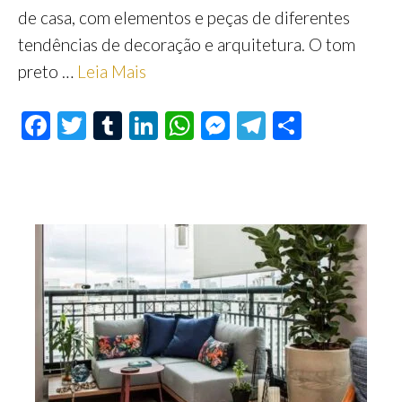
de casa, com elementos e peças de diferentes
tendências de decoração e arquitetura. O tom
preto …
Leia Mais
F
T
T
Li
W
M
Te
S
ac
wi
u
n
h
es
le
h
e
tt
m
ke
at
se
gr
ar
b
er
bl
dI
s
n
a
e
o
r
n
A
ge
m
o
p
r
k
p