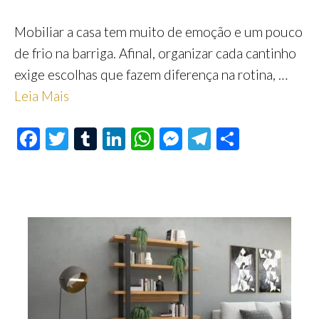
Mobiliar a casa tem muito de emoção e um pouco
de frio na barriga. Afinal, organizar cada cantinho
exige escolhas que fazem diferença na rotina, …
Leia Mais
F
T
T
Li
W
M
Te
S
ac
wi
u
n
h
es
le
h
e
tt
m
ke
at
se
gr
ar
b
er
bl
dI
s
n
a
e
o
r
n
A
ge
m
o
p
r
k
p