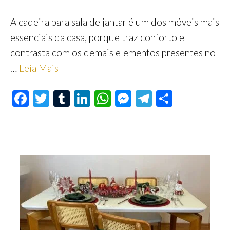
A cadeira para sala de jantar é um dos móveis mais
essenciais da casa, porque traz conforto e
contrasta com os demais elementos presentes no
…
Leia Mais
F
T
T
Li
W
M
Te
S
ac
wi
u
n
h
es
le
h
e
tt
m
ke
at
se
gr
ar
b
er
bl
dI
s
n
a
e
o
r
n
A
ge
m
o
p
r
k
p