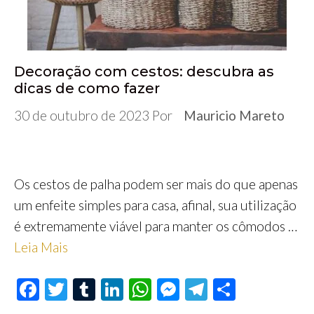
Decoração com cestos: descubra as
dicas de como fazer
30 de outubro de 2023
Por
Mauricio Mareto
Os cestos de palha podem ser mais do que apenas
um enfeite simples para casa, afinal, sua utilização
é extremamente viável para manter os cômodos …
Leia Mais
F
T
T
Li
W
M
Te
S
ac
wi
u
n
h
es
le
h