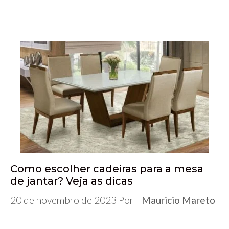
ac
wi
u
n
h
es
le
h
e
tt
m
ke
at
se
gr
ar
b
er
bl
dI
s
n
a
e
o
r
n
A
ge
m
o
p
r
k
p
Como escolher cadeiras para a mesa
de jantar? Veja as dicas
20 de novembro de 2023
Por
Mauricio Mareto