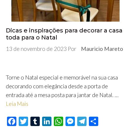
Dicas e inspirações para decorar a casa
toda para o Natal
13 de novembro de 2023
Por
Mauricio Mareto
Torne o Natal especial e memorável na sua casa
decorando com elegância desde a porta de
entrada até a mesa posta para jantar de Natal. …
Leia Mais
F
T
T
Li
W
M
Te
S
ac
wi
u
n
h
es
le
h