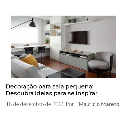
e
tt
m
ke
at
se
gr
ar
b
er
bl
dI
s
n
a
e
o
r
n
A
ge
m
o
p
r
k
p
Decoração para sala pequena:
Descubra ideias para se inspirar
18 de dezembro de 2023
Por
Mauricio Mareto