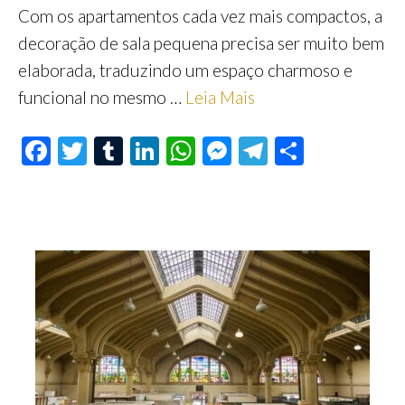
Com os apartamentos cada vez mais compactos, a
decoração de sala pequena precisa ser muito bem
elaborada, traduzindo um espaço charmoso e
funcional no mesmo …
Leia Mais
F
T
T
Li
W
M
Te
S
ac
wi
u
n
h
es
le
h
e
tt
m
ke
at
se
gr
ar
b
er
bl
dI
s
n
a
e
o
r
n
A
ge
m
o
p
r
k
p