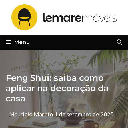
Pular
para
o
conteúdo
Menu
Feng Shui: saiba como
aplicar na decoração da
casa
Mauricio Mareto
1 de setembro de 2025