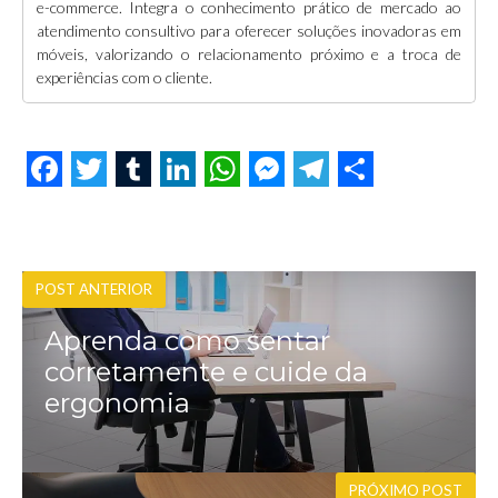
e-commerce. Integra o conhecimento prático de mercado ao
atendimento consultivo para oferecer soluções inovadoras em
móveis, valorizando o relacionamento próximo e a troca de
experiências com o cliente.
F
T
T
L
W
M
T
S
a
w
u
i
h
e
e
h
c
i
m
n
a
s
l
a
POST ANTERIOR
e
t
b
k
t
s
e
r
Aprenda como sentar
b
t
l
e
s
e
g
e
corretamente e cuide da
o
e
r
d
A
n
r
ergonomia
o
r
I
p
g
a
k
n
p
e
m
r
PRÓXIMO POST