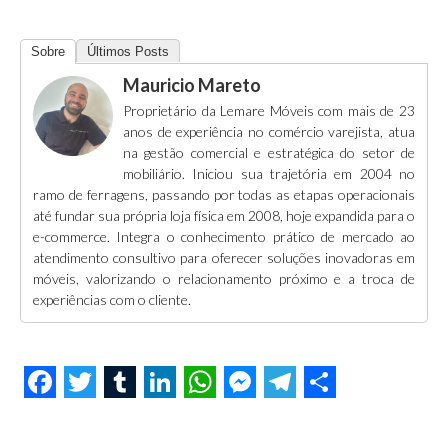
Sobre
Últimos Posts
Mauricio Mareto
Proprietário da Lemare Móveis com mais de 23
anos de experiência no comércio varejista, atua
na gestão comercial e estratégica do setor de
mobiliário. Iniciou sua trajetória em 2004 no
ramo de ferragens, passando por todas as etapas operacionais
até fundar sua própria loja física em 2008, hoje expandida para o
e-commerce. Integra o conhecimento prático de mercado ao
atendimento consultivo para oferecer soluções inovadoras em
móveis, valorizando o relacionamento próximo e a troca de
experiências com o cliente.
F
T
T
L
W
M
T
S
a
w
u
i
h
e
e
h