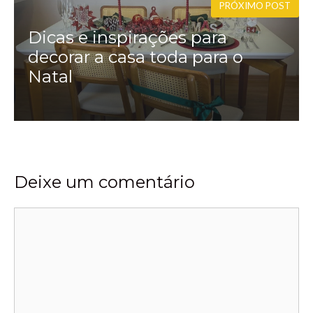
r
PRÓXIMO POST
Dicas e inspirações para
decorar a casa toda para o
Natal
Deixe um comentário
Comentário