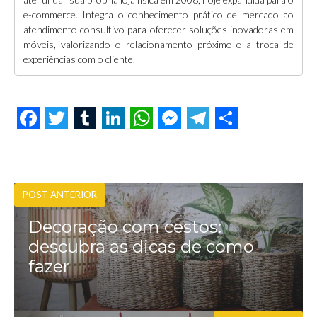
e-commerce. Integra o conhecimento prático de mercado ao
atendimento consultivo para oferecer soluções inovadoras em
móveis, valorizando o relacionamento próximo e a troca de
experiências com o cliente.
F
T
T
L
W
M
T
S
a
w
u
i
h
e
e
h
c
i
m
n
a
s
l
a
POST ANTERIOR
e
t
b
k
t
s
e
r
Decoração com cestos:
b
t
l
e
s
e
g
e
descubra as dicas de como
o
e
r
d
A
n
r
fazer
o
r
I
p
g
a
k
n
p
e
m