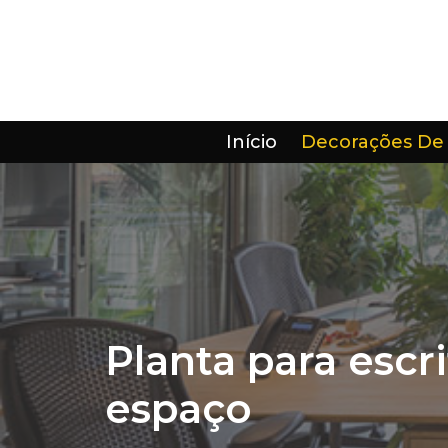
Pular
para
o
conteúdo
Início
Decorações De
Planta para escr
espaço