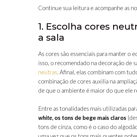
Continue sua leitura e acompanhe as no
1. Escolha cores neut
a sala
As cores são essenciais para manter o e
isso, o recomendado na decoração de sa
neutras
. Afinal, elas combinam com tu
combinação de cores auxilia na ampliaçã
de que o ambiente é maior do que ele r
Entre as tonalidades mais utilizadas pa
white
, os tons de bege mais claros
(des
tons de cinza, como é o caso do algodão
uma vez que os tons mais quentes poten