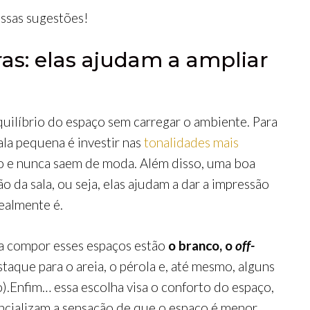
ssas sugestões!
ras: elas ajudam a ampliar
quilíbrio do espaço sem carregar o ambiente. Para
la pequena é investir nas
tonalidades mais
do e nunca saem de moda. Além disso, uma boa
o da sala, ou seja, elas ajudam a dar a impressão
ealmente é.
ra compor esses espaços estão
o branco, o
off-
taque para o areia, o pérola e, até mesmo, alguns
).Enfim… essa escolha visa o conforto do espaço,
cializam a sensação de que o espaço é menor.