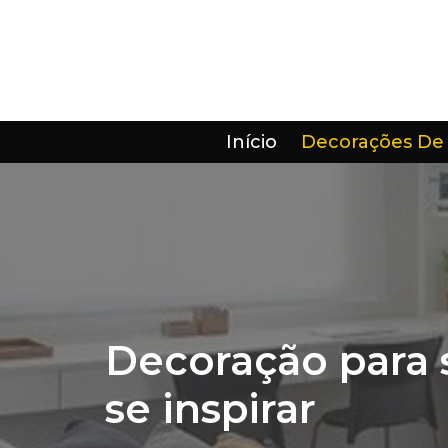
Pular
para
o
conteúdo
Início
Decorações De
Decoração para 
se inspirar